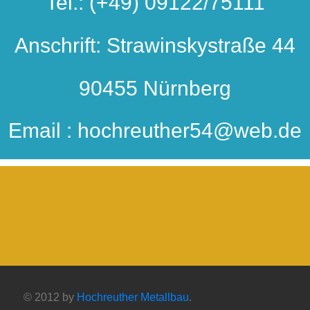
Tel.: (+49) 09122/75111
Anschrift: Strawinskystraße 44
90455 Nürnberg
Email : hochreuther54@web.de
© 2012 by
Hochreuther Metallbau
.