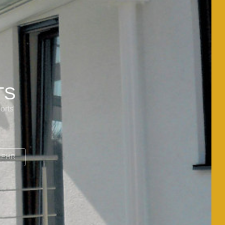
dach
 überdachen lassen
EHEN SIE MEHR