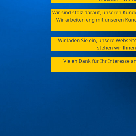
Wir sind stolz darauf, unseren Kund
Wir arbeiten eng mit unseren Kund
Wir laden Sie ein, unsere Websei
stehen wir Ihnen
Vielen Dank für Ihr Interesse 
.