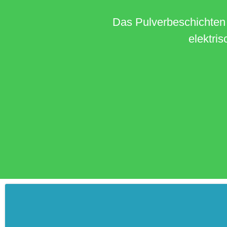
 bei dem ein
Als Umschlag bezeichnet
der sonst scharfen Kante