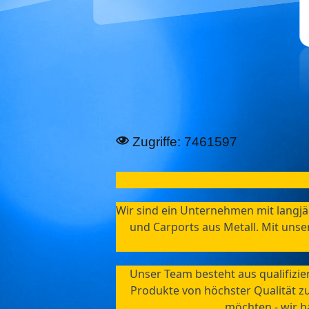
Zugriffe: 7461597
Wir sind ein Unternehmen mit langjä
und Carports aus Metall. Mit uns
Unser Team besteht aus qualifizie
Produkte von höchster Qualität zu
möchten - wir h