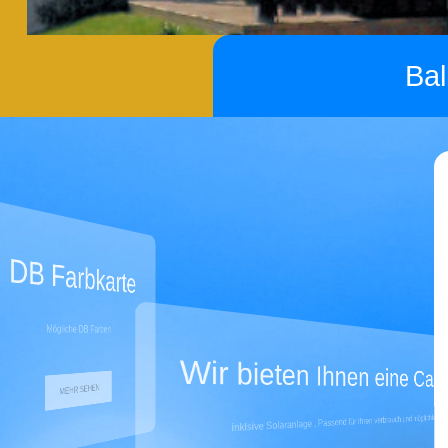
Balkon
Carports
DB Farbkarte
Mögliche DB Farben
Wir bieten Ihnen eine Carpo
MEHR SEHEN
inklsive Solaranlage , Passend für Ihren verbrauch und möglichkeit.