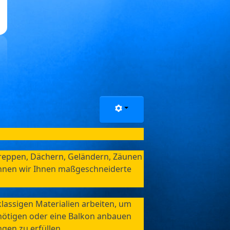
Treppen, Dächern, Geländern, Zäunen 
nnen wir Ihnen maßgeschneiderte 
lassigen Materialien arbeiten, um 
enötigen oder eine Balkon anbauen 
gen zu erfüllen.