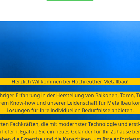
Herzlich Willkommen bei Hochreuther Metallbau!
hriger Erfahrung in der Herstellung von Balkonen, Toren, 
erem Know-how und unserer Leidenschaft für Metallbau kö
Lösungen für Ihre individuellen Bedürfnisse anbieten.
rten Fachkräften, die mit modernster Technologie und erstk
 liefern. Egal ob Sie ein neues Geländer für Ihr Zuhause b
aben die Expertise und die Kapazitäten, um Ihre Anforderun