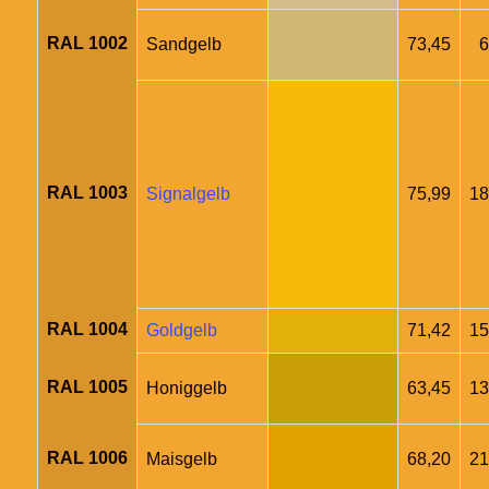
RAL 1002
Sandgelb
73,45
6
RAL 1003
Signalgelb
75,99
18
RAL 1004
Goldgelb
71,42
15
RAL 1005
Honiggelb
63,45
13
RAL 1006
Maisgelb
68,20
21