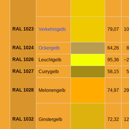
RAL 1023
Verkehrsgelb
79,07
10
RAL 1024
Ockergelb
64,26
8
RAL 1026
Leuchtgelb
95,36
−2
RAL 1027
Currygelb
58,15
5
RAL 1028
Melonengelb
74,97
29
RAL 1032
Ginstergelb
72,32
12