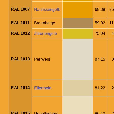
RAL 1007
Narzissengelb
68,38
25
RAL 1011
Braunbeige
59,92
11
RAL 1012
Zitronengelb
75,04
4
RAL 1013
Perlweiß
87,15
0
RAL 1014
Elfenbein
81,22
2
RAL 1015
Hellelfenbein
86,40
2