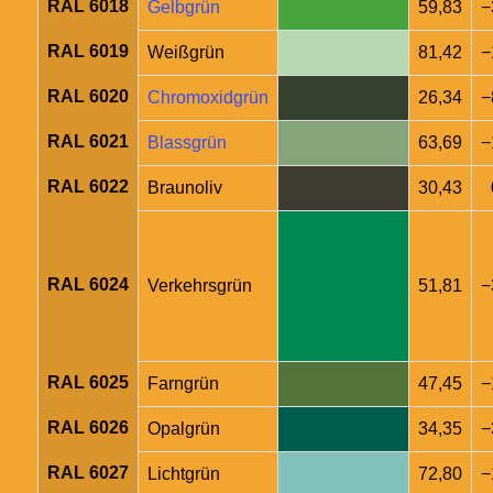
RAL 6018
Gelbgrün
59,83
−
RAL 6019
Weißgrün
81,42
−
RAL 6020
Chromoxidgrün
26,34
−
RAL 6021
Blassgrün
63,69
−
RAL 6022
Braunoliv
30,43
RAL 6024
Verkehrsgrün
51,81
−
RAL 6025
Farngrün
47,45
−
RAL 6026
Opalgrün
34,35
−
RAL 6027
Lichtgrün
72,80
−