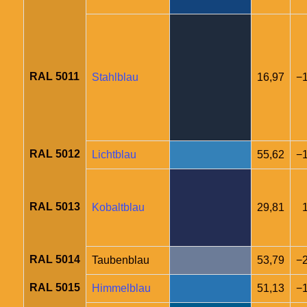
RAL 5011
Stahlblau
16,97
−1
RAL 5012
Lichtblau
55,62
−
RAL 5013
Kobaltblau
29,81
RAL 5014
Taubenblau
53,79
−2
RAL 5015
Himmelblau
51,13
−