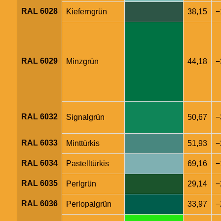
RAL 6028
Kieferngrün
38,15
−
RAL 6029
Minzgrün
44,18
−
RAL 6032
Signalgrün
50,67
−
RAL 6033
Minttürkis
51,93
−
RAL 6034
Pastelltürkis
69,16
−
RAL 6035
Perlgrün
29,14
−
RAL 6036
Perlopalgrün
33,97
−