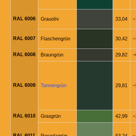
RAL 6006
Grauoliv
33,04
−
RAL 6007
Flaschengrün
30,42
−
RAL 6008
Braungrün
29,82
−
RAL 6009
Tannengrün
29,81
−
RAL 6010
Grasgrün
42,99
−
RAL 6011
Resedagrün
53,24
−