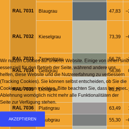
RAL 7031
Blaugrau
47,83
−
RAL 7032
Kieselgrau
73,39
−
RAL 7033
Zementgrau
56,78
−
Wir nutzen Cookies auf unserer Website. Einige von ihnen sind
essenziell für den Betrieb der Seite, während andere uns
RAL 7034
Gelbgrau
56,86
helfen, diese Website und die Nutzererfahrung zu verbessern
(Tracking Cookies). Sie können selbst entscheiden, ob Sie die
Cookies zulassen möchten. Bitte beachten Sie, dass bei einer
RAL 7035
Lichtgrau
81,29
−
Ablehnung womöglich nicht mehr alle Funktionalitäten der
Seite zur Verfügung stehen.
RAL 7036
Platingrau
63,49
AKZEPTIEREN
RAL 7037
Staubgrau
55,30
−