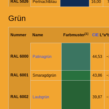
RAL 5026
Perlnachtblau
16,00
Grün
[1]
Nummer
Name
Farbmuster
CIE
L*a*
RAL 6000
Patinagrün
44,53
−
RAL 6001
Smaragdgrün
43,86
−
RAL 6002
Laubgrün
39,87
−