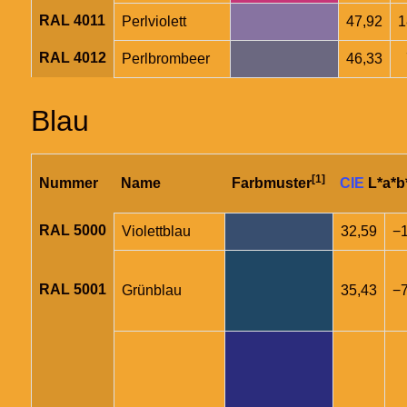
RAL 4011
Perlviolett
47,92
1
RAL 4012
Perlbrombeer
46,33
Blau
[1]
Nummer
Name
Farbmuster
CIE
L*a*b
RAL 5000
Violettblau
32,59
−1
RAL 5001
Grünblau
35,43
−7