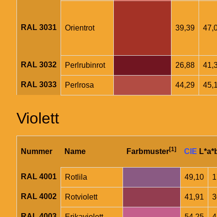
RAL 3031
Orientrot
39,39
47,
RAL 3032
Perlrubinrot
26,88
41,
RAL 3033
Perlrosa
44,29
45,
Violett
[1]
Nummer
Name
Farbmuster
CIE
L*a*
RAL 4001
Rotlila
49,10
1
RAL 4002
Rotviolett
41,91
3
RAL 4003
Erikaviolett
54,25
4