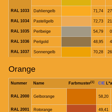
RAL 1033
Dahliengelb
71,74
27
RAL 1034
Pastellgelb
72,73
21
RAL 1035
Perlbeige
54,79
0
RAL 1036
Perlgold
48,95
4
RAL 1037
Sonnengelb
70,28
26
Orange
[1]
Nummer
Name
Farbmuster
CIE
L*a
RAL 2000
Gelborange
58,20
RAL 2001
Rotorange
49,41