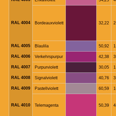
RAL 4004
Bordeauxviolett
32,22
2
RAL 4005
Blaulila
50,92
1
RAL 4006
Verkehrspurpur
42,38
3
RAL 4007
Purpurviolett
30,05
1
RAL 4008
Signalviolett
40,76
3
RAL 4009
Pastellviolett
60,59
1
RAL 4010
Telemagenta
50,39
4