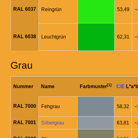
RAL 6037
Reingrün
53,49
−
RAL 6038
Leuchtgrün
62,31
−
Grau
[1]
Nummer
Name
Farbmuster
CIE
L*a*b
RAL 7000
Fehgrau
58,32
−
RAL 7001
Silbergrau
63,81
−