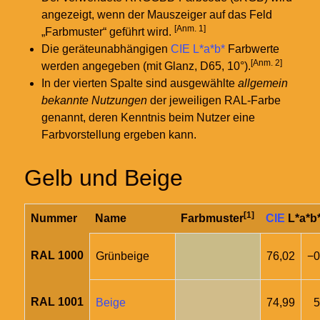
angezeigt, wenn der Mauszeiger auf das Feld
[Anm. 1]
„Farbmuster“ geführt wird.
Die geräteunabhängigen
CIE L*a*b*
Farbwerte
[Anm. 2]
werden angegeben (mit Glanz, D65, 10°).
In der vierten Spalte sind ausgewählte
allgemein
bekannte Nutzungen
der jeweiligen RAL-Farbe
genannt, deren Kenntnis beim Nutzer eine
Farbvorstellung ergeben kann.
Gelb und Beige
[1]
Nummer
Name
Farbmuster
CIE
L*a*b
RAL 1000
Grünbeige
76,02
−0
RAL 1001
Beige
74,99
5