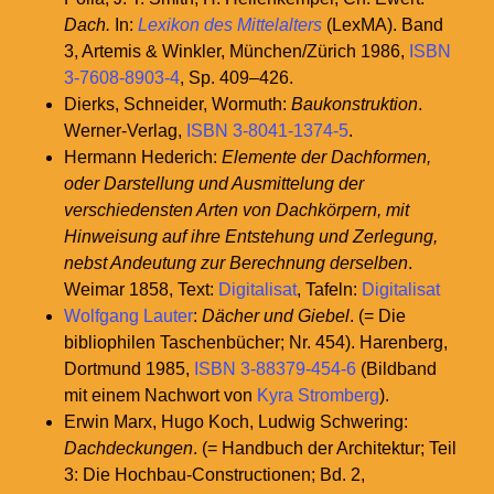
Dach.
In:
Lexikon des Mittelalters
(LexMA). Band
3, Artemis & Winkler, München/Zürich 1986,
ISBN
3-7608-8903-4
, Sp. 409–426.
Dierks, Schneider, Wormuth:
Baukonstruktion
.
Werner-Verlag,
ISBN 3-8041-1374-5
.
Hermann Hederich:
Elemente der Dachformen,
oder Darstellung und Ausmittelung der
verschiedensten Arten von Dachkörpern, mit
Hinweisung auf ihre Entstehung und Zerlegung,
nebst Andeutung zur Berechnung derselben
.
Weimar 1858, Text:
Digitalisat
, Tafeln:
Digitalisat
Wolfgang Lauter
:
Dächer und Giebel
. (= Die
bibliophilen Taschenbücher; Nr. 454). Harenberg,
Dortmund 1985,
ISBN 3-88379-454-6
(Bildband
mit einem Nachwort von
Kyra Stromberg
).
Erwin Marx, Hugo Koch, Ludwig Schwering:
Dachdeckungen
. (= Handbuch der Architektur; Teil
3: Die Hochbau-Constructionen; Bd. 2,