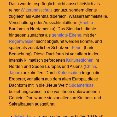
Dach wurde ursprünglich nicht ausschließlich als
reiner
Witterungsschutz
genutzt, sondern diente
zugleich als Aufenthaltsbereich, Wassersammelstelle,
Verschattung oder Aussichtsplattform (
Pueblo
-
Bauform in Nordamerika). Das Steildach diente
hingegen zunächst als
geneigte Ebene
, mit der
Regenwasser
leicht abgeführt werden konnte, und
später als zusätzlicher Schutz vor
Feuer
(harte
Bedachung). Diese Dachform ist vor allem in den
intensiv klimatisch geforderten
Kulturregionen
im
Norden und Süden Europas und Asiens (
China
,
Japan
) anzutreffen. Durch
Kolonisation
trugen die
Eroberer, vor allem aus dem alten Europa, diese
Dachform mit in die „Neue Welt“
Südamerikas
beziehungsweise in die von ihnen unterworfenen
Gebiete. Dort wurde sie vor allem an Kirchen- und
Sakralbauten ausgeführt.
Flachdach
– ebene oder nur leicht (bis 10 Grad)