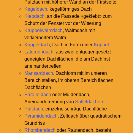
Pultdach mit höherer Wand an der Firstseite
Kegeldach
, kegelförmiges Dach
Klebdach
, an die Fassade «geklebt» zum
Schutz der Fenster vor der Witterung
Krüppelwalmdach
, Walmdach mit
verkleinertem Walm
Kuppeldach
, Dach in Form einer
Kuppel
Laternendach
, aus zwei entgegengesetzt
geneigten Dachflächen, die am Dachfirst
aneinandertreffen
Mansarddach
, Dachform mit im unteren
Bereich steilen, im oberen Bereich flachen
Dachflächen
Paralleldach
oder Muldendach,
Aneinanderreihung von
Satteldächern
Pultdach
, einzelne schräge Dachfläche
Pyramidendach
, Zeltdach über quadratischem
Grundriss
Rhombendach
oder Rautendach, besteht