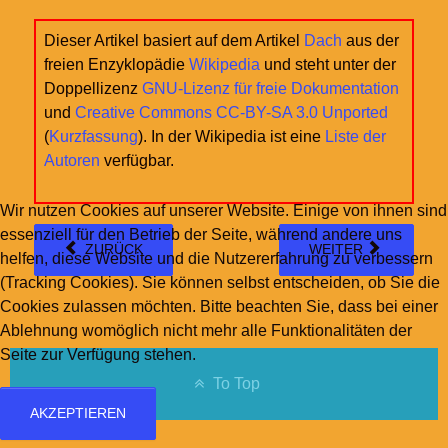
Dieser Artikel basiert auf dem Artikel
Dach
aus der
freien Enzyklopädie
Wikipedia
und steht unter der
Doppellizenz
GNU-Lizenz für freie Dokumentation
und
Creative Commons CC-BY-SA 3.0 Unported
(
Kurzfassung
). In der Wikipedia ist eine
Liste der
Autoren
verfügbar.
Wir nutzen Cookies auf unserer Website. Einige von ihnen sind
essenziell für den Betrieb der Seite, während andere uns
ZURÜCK
WEITER
helfen, diese Website und die Nutzererfahrung zu verbessern
(Tracking Cookies). Sie können selbst entscheiden, ob Sie die
Cookies zulassen möchten. Bitte beachten Sie, dass bei einer
Ablehnung womöglich nicht mehr alle Funktionalitäten der
Seite zur Verfügung stehen.
To Top
AKZEPTIEREN