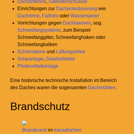
Dachantenne
,
Satellitenschüssel
Einrichtungen zur
Dachentwässerung
wie
Dachrinne
,
Fallrohr
oder
Wasserspeier
Vorrichtungen gegen
Dachlawinen
, sog.
Schneefangsysteme
, zum Beispiel
Schneefanggitter, Schneefanghaken oder
Schneefangbalken
Schornsteine
und
Lüftungsrohre
Solaranlage
,
Solarkollektor
Photovoltaikanlage
Eine historische technische Installation im Bereich
des Daches waren die sogenannten
Dachmühlen
.
Brandschutz
Brandwand
im
kanadischen