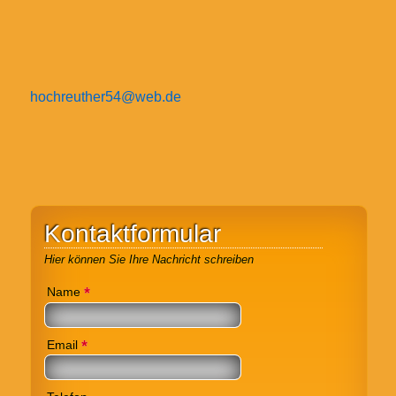
hochreuther54@web.de
Kontaktformular
Hier können Sie Ihre Nachricht schreiben
*
Name
*
Email