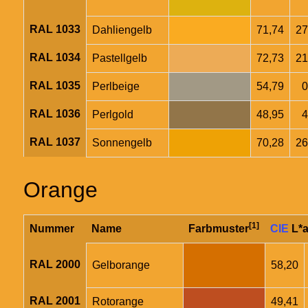
RAL 1033
Dahliengelb
71,74
27
RAL 1034
Pastellgelb
72,73
21
RAL 1035
Perlbeige
54,79
0
RAL 1036
Perlgold
48,95
4
RAL 1037
Sonnengelb
70,28
26
Orange
[1]
Nummer
Name
Farbmuster
CIE
L*a
RAL 2000
Gelborange
58,20
RAL 2001
Rotorange
49,41