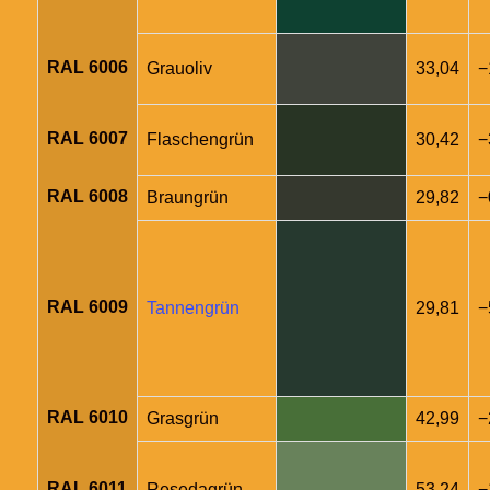
RAL 6006
Grauoliv
33,04
−
RAL 6007
Flaschengrün
30,42
−
RAL 6008
Braungrün
29,82
−
RAL 6009
Tannengrün
29,81
−
RAL 6010
Grasgrün
42,99
−
RAL 6011
Resedagrün
53,24
−