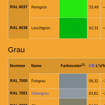
RAL 6037
Reingrün
53,49
−
RAL 6038
Leuchtgrün
62,31
−
Grau
[1]
Nummer
Name
Farbmuster
CIE
L*a*b
RAL 7000
Fehgrau
58,32
−
RAL 7001
Silbergrau
63,81
−