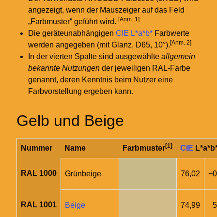
angezeigt, wenn der Mauszeiger auf das Feld
[Anm. 1]
„Farbmuster“ geführt wird.
Die geräteunabhängigen
CIE L*a*b*
Farbwerte
[Anm. 2]
werden angegeben (mit Glanz, D65, 10°).
In der vierten Spalte sind ausgewählte
allgemein
bekannte Nutzungen
der jeweiligen RAL-Farbe
genannt, deren Kenntnis beim Nutzer eine
Farbvorstellung ergeben kann.
Gelb und Beige
[1]
Nummer
Name
Farbmuster
CIE
L*a*b
RAL 1000
Grünbeige
76,02
−0
RAL 1001
Beige
74,99
5