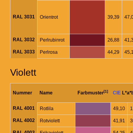
RAL 3031
Orientrot
39,39
47,
RAL 3032
Perlrubinrot
26,88
41,
RAL 3033
Perlrosa
44,29
45,
Violett
[1]
Nummer
Name
Farbmuster
CIE
L*a*
RAL 4001
Rotlila
49,10
1
RAL 4002
Rotviolett
41,91
3
RAL 4003
Erikaviolett
54,25
4