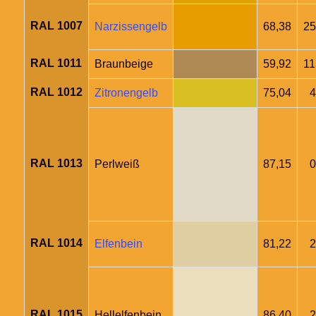
RAL 1007
Narzissengelb
68,38
25
RAL 1011
Braunbeige
59,92
11
RAL 1012
Zitronengelb
75,04
4
RAL 1013
Perlweiß
87,15
0
RAL 1014
Elfenbein
81,22
2
RAL 1015
Hellelfenbein
86,40
2