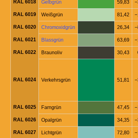
RAL 6018
Gelbgrün
59,83
−
RAL 6019
Weißgrün
81,42
−
RAL 6020
Chromoxidgrün
26,34
−
RAL 6021
Blassgrün
63,69
−
RAL 6022
Braunoliv
30,43
RAL 6024
Verkehrsgrün
51,81
−
RAL 6025
Farngrün
47,45
−
RAL 6026
Opalgrün
34,35
−
RAL 6027
Lichtgrün
72,80
−