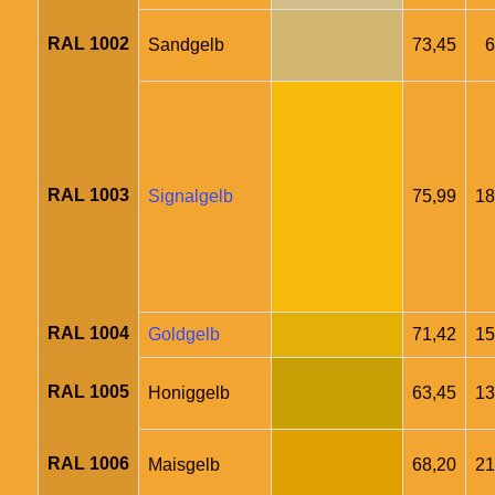
RAL 1002
Sandgelb
73,45
6
RAL 1003
Signalgelb
75,99
18
RAL 1004
Goldgelb
71,42
15
RAL 1005
Honiggelb
63,45
13
RAL 1006
Maisgelb
68,20
21