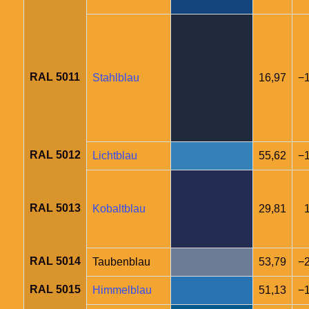
RAL 5011
Stahlblau
16,97
−1
RAL 5012
Lichtblau
55,62
−
RAL 5013
Kobaltblau
29,81
RAL 5014
Taubenblau
53,79
−2
RAL 5015
Himmelblau
51,13
−