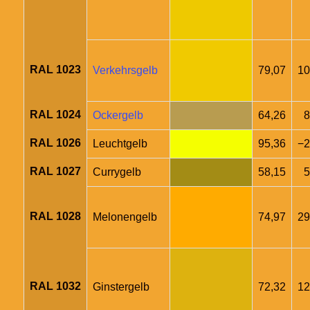
RAL 1023
Verkehrsgelb
79,07
10
RAL 1024
Ockergelb
64,26
8
RAL 1026
Leuchtgelb
95,36
−2
RAL 1027
Currygelb
58,15
5
RAL 1028
Melonengelb
74,97
29
RAL 1032
Ginstergelb
72,32
12