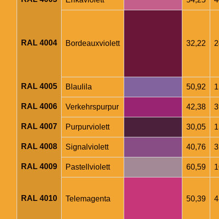
RAL 4004
Bordeauxviolett
32,22
2
RAL 4005
Blaulila
50,92
1
RAL 4006
Verkehrspurpur
42,38
3
RAL 4007
Purpurviolett
30,05
1
RAL 4008
Signalviolett
40,76
3
RAL 4009
Pastellviolett
60,59
1
RAL 4010
Telemagenta
50,39
4