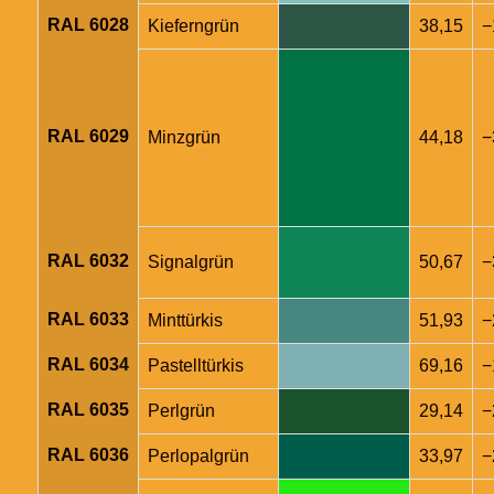
RAL 6028
Kieferngrün
38,15
−
RAL 6029
Minzgrün
44,18
−
RAL 6032
Signalgrün
50,67
−
RAL 6033
Minttürkis
51,93
−
RAL 6034
Pastelltürkis
69,16
−
RAL 6035
Perlgrün
29,14
−
RAL 6036
Perlopalgrün
33,97
−