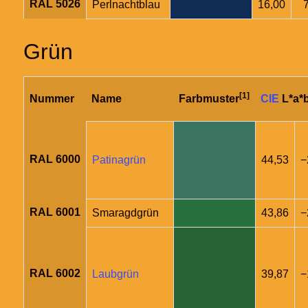
RAL 5026
Perlnachtblau
16,00
Grün
[1]
Nummer
Name
Farbmuster
CIE
L*a*
RAL 6000
Patinagrün
44,53
−
RAL 6001
Smaragdgrün
43,86
−
RAL 6002
Laubgrün
39,87
−