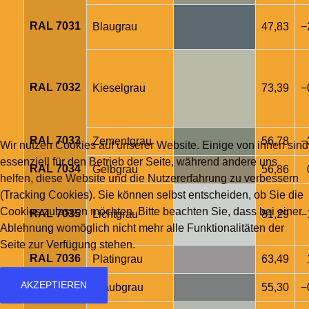
RAL 7031
Blaugrau
47,83
−
RAL 7032
Kieselgrau
73,39
−
RAL 7033
Zementgrau
56,78
−
Wir nutzen Cookies auf unserer Website. Einige von ihnen sind
essenziell für den Betrieb der Seite, während andere uns
RAL 7034
Gelbgrau
56,86
helfen, diese Website und die Nutzererfahrung zu verbessern
(Tracking Cookies). Sie können selbst entscheiden, ob Sie die
Cookies zulassen möchten. Bitte beachten Sie, dass bei einer
RAL 7035
Lichtgrau
81,29
−
Ablehnung womöglich nicht mehr alle Funktionalitäten der
Seite zur Verfügung stehen.
RAL 7036
Platingrau
63,49
AKZEPTIEREN
RAL 7037
Staubgrau
55,30
−