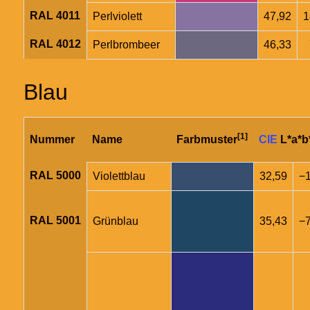
RAL 4011
Perlviolett
47,92
1
RAL 4012
Perlbrombeer
46,33
Blau
[1]
Nummer
Name
Farbmuster
CIE
L*a*b
RAL 5000
Violettblau
32,59
−1
RAL 5001
Grünblau
35,43
−7