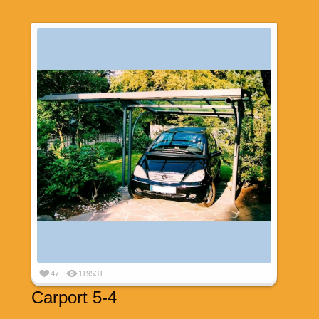
47
119531
Carport 5-4