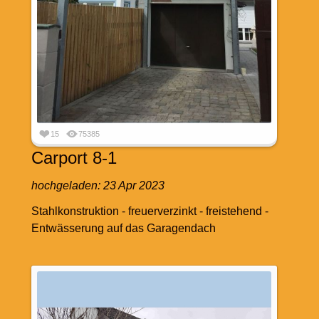
15
75385
Carport 8-1
hochgeladen:
23 Apr 2023
Stahlkonstruktion - freuerverzinkt - freistehend -
Entwässerung auf das Garagendach