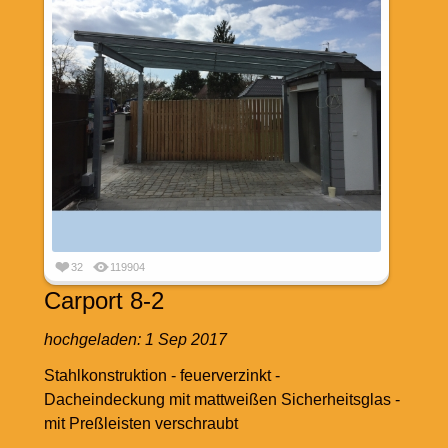
32
119904
Carport 8-2
hochgeladen:
1 Sep 2017
Stahlkonstruktion - feuerverzinkt -
Dacheindeckung mit mattweißen Sicherheitsglas -
mit Preßleisten verschraubt