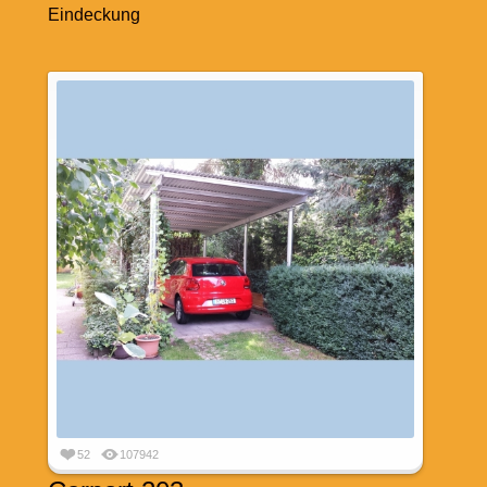
Eindeckung
52
107942