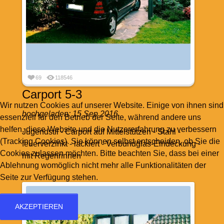
69
118546
Carport 5-3
Wir nutzen Cookies auf unserer Website. Einige von ihnen sind
hochgeladen:
15 Sep 2016
essenziell für den Betrieb der Seite, während andere uns
helfen, diese Website und die Nutzererfahrung zu verbessern
Jugendstil - Carport auf Mittelstützen - Stahl -
(Tracking Cookies). Sie können selbst entscheiden, ob Sie die
feuerverzinkt - lackiert - Verbundglas-Eindeckung -
Cookies zulassen möchten. Bitte beachten Sie, dass bei einer
mit Regenrinnen
Ablehnung womöglich nicht mehr alle Funktionalitäten der
Seite zur Verfügung stehen.
AKZEPTIEREN