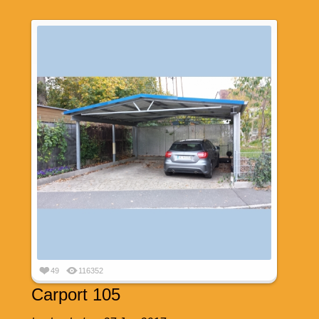
49
116352
Carport 105