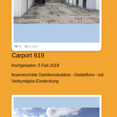
35
121085
Carport 619
hochgeladen:
5 Feb 2018
feuerverzinkte Stahlkonstruktion - Giebelform - mit
Verbundglas-Eindeckung