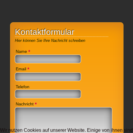
Kontaktformular
Hier können Sie Ihre Nachricht schreiben
*
Name
*
Email
Telefon
*
Nachricht
Wir nutzen Cookies auf unserer Website. Einige von ihnen sind