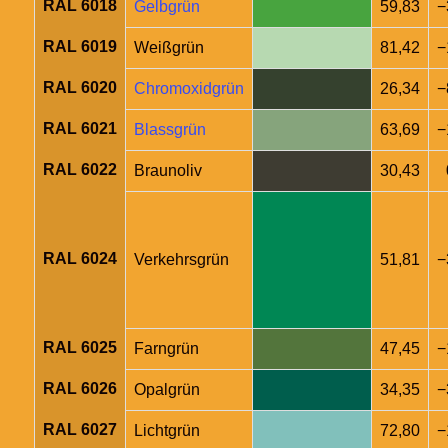
RAL 6018
Gelbgrün
59,83
−
RAL 6019
Weißgrün
81,42
−
RAL 6020
Chromoxidgrün
26,34
−
RAL 6021
Blassgrün
63,69
−
RAL 6022
Braunoliv
30,43
RAL 6024
Verkehrsgrün
51,81
−
RAL 6025
Farngrün
47,45
−
RAL 6026
Opalgrün
34,35
−
RAL 6027
Lichtgrün
72,80
−