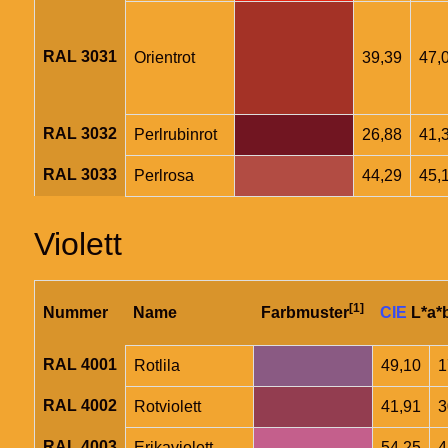
RAL 3031
Orientrot
39,39
47,
RAL 3032
Perlrubinrot
26,88
41,
RAL 3033
Perlrosa
44,29
45,
Violett
[1]
Nummer
Name
Farbmuster
CIE
L*a*
RAL 4001
Rotlila
49,10
1
RAL 4002
Rotviolett
41,91
3
RAL 4003
Erikaviolett
54,25
4