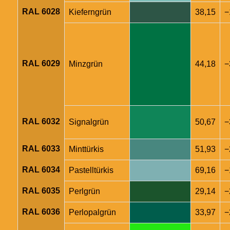
RAL 6028
Kieferngrün
38,15
−
RAL 6029
Minzgrün
44,18
−
RAL 6032
Signalgrün
50,67
−
RAL 6033
Minttürkis
51,93
−
RAL 6034
Pastelltürkis
69,16
−
RAL 6035
Perlgrün
29,14
−
RAL 6036
Perlopalgrün
33,97
−