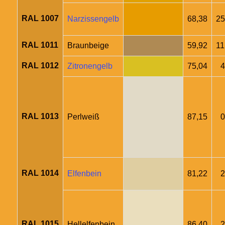
RAL 1007
Narzissengelb
68,38
25
RAL 1011
Braunbeige
59,92
11
RAL 1012
Zitronengelb
75,04
4
RAL 1013
Perlweiß
87,15
0
RAL 1014
Elfenbein
81,22
2
RAL 1015
Hellelfenbein
86,40
2