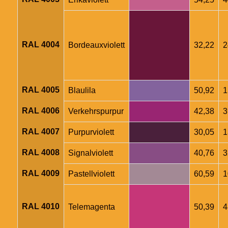
RAL 4004
Bordeauxviolett
32,22
2
RAL 4005
Blaulila
50,92
1
RAL 4006
Verkehrspurpur
42,38
3
RAL 4007
Purpurviolett
30,05
1
RAL 4008
Signalviolett
40,76
3
RAL 4009
Pastellviolett
60,59
1
RAL 4010
Telemagenta
50,39
4