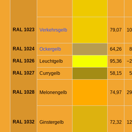
RAL 1023
Verkehrsgelb
79,07
10
RAL 1024
Ockergelb
64,26
8
RAL 1026
Leuchtgelb
95,36
−2
RAL 1027
Currygelb
58,15
5
RAL 1028
Melonengelb
74,97
29
RAL 1032
Ginstergelb
72,32
12