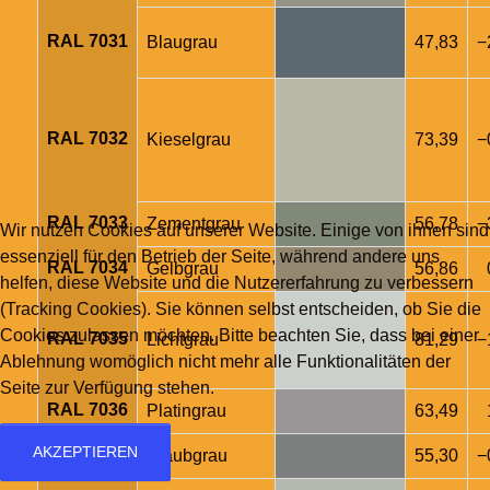
RAL 7031
Blaugrau
47,83
−
RAL 7032
Kieselgrau
73,39
−
RAL 7033
Zementgrau
56,78
−
Wir nutzen Cookies auf unserer Website. Einige von ihnen sind
essenziell für den Betrieb der Seite, während andere uns
RAL 7034
Gelbgrau
56,86
helfen, diese Website und die Nutzererfahrung zu verbessern
(Tracking Cookies). Sie können selbst entscheiden, ob Sie die
Cookies zulassen möchten. Bitte beachten Sie, dass bei einer
RAL 7035
Lichtgrau
81,29
−
Ablehnung womöglich nicht mehr alle Funktionalitäten der
Seite zur Verfügung stehen.
RAL 7036
Platingrau
63,49
AKZEPTIEREN
RAL 7037
Staubgrau
55,30
−