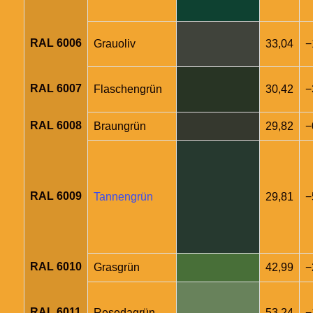
RAL 6006
Grauoliv
33,04
−
RAL 6007
Flaschengrün
30,42
−
RAL 6008
Braungrün
29,82
−
RAL 6009
Tannengrün
29,81
−
RAL 6010
Grasgrün
42,99
−
RAL 6011
Resedagrün
53,24
−