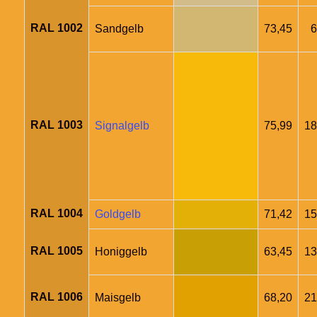
RAL 1002
Sandgelb
73,45
6
RAL 1003
Signalgelb
75,99
18
RAL 1004
Goldgelb
71,42
15
RAL 1005
Honiggelb
63,45
13
RAL 1006
Maisgelb
68,20
21