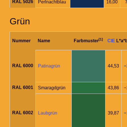
RAL 5026
Perlnachtblau
16,00
Grün
[1]
Nummer
Name
Farbmuster
CIE
L*a*
RAL 6000
Patinagrün
44,53
−
RAL 6001
Smaragdgrün
43,86
−
RAL 6002
Laubgrün
39,87
−