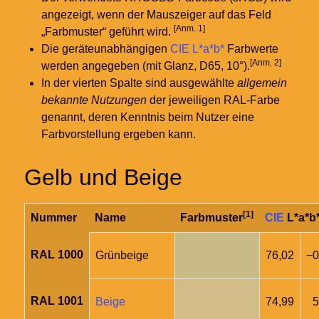
angezeigt, wenn der Mauszeiger auf das Feld
[Anm. 1]
„Farbmuster“ geführt wird.
Die geräteunabhängigen
CIE L*a*b*
Farbwerte
[Anm. 2]
werden angegeben (mit Glanz, D65, 10°).
In der vierten Spalte sind ausgewählte
allgemein
bekannte Nutzungen
der jeweiligen RAL-Farbe
genannt, deren Kenntnis beim Nutzer eine
Farbvorstellung ergeben kann.
Gelb und Beige
[1]
Nummer
Name
Farbmuster
CIE
L*a*b
RAL 1000
Grünbeige
76,02
−0
RAL 1001
Beige
74,99
5