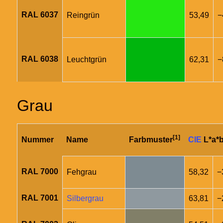
RAL 6037
Reingrün
53,49
−
RAL 6038
Leuchtgrün
62,31
−
Grau
[1]
Nummer
Name
Farbmuster
CIE
L*a*b
RAL 7000
Fehgrau
58,32
−
RAL 7001
Silbergrau
63,81
−