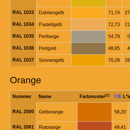
RAL 1033
Dahliengelb
71,74
27
RAL 1034
Pastellgelb
72,73
21
RAL 1035
Perlbeige
54,79
0
RAL 1036
Perlgold
48,95
4
RAL 1037
Sonnengelb
70,28
26
Orange
[1]
Nummer
Name
Farbmuster
CIE
L*a
RAL 2000
Gelborange
58,20
RAL 2001
Rotorange
49,41