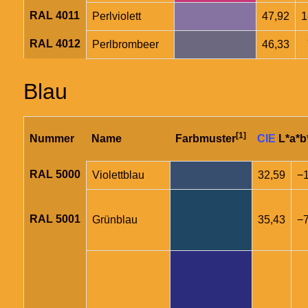
RAL 4011
Perlviolett
47,92
1
RAL 4012
Perlbrombeer
46,33
Blau
[1]
Nummer
Name
Farbmuster
CIE
L*a*b
RAL 5000
Violettblau
32,59
−1
RAL 5001
Grünblau
35,43
−7