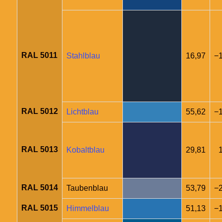
RAL 5011
Stahlblau
16,97
−1
RAL 5012
Lichtblau
55,62
−
RAL 5013
Kobaltblau
29,81
RAL 5014
Taubenblau
53,79
−2
RAL 5015
Himmelblau
51,13
−