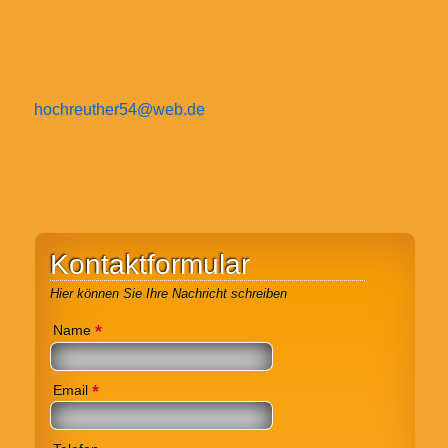
hochreuther54@web.de
Kontaktformular
Hier können Sie Ihre Nachricht schreiben
*
Name
*
Email