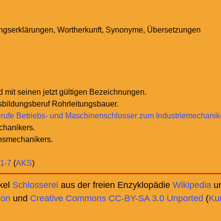
gserklärungen, Wortherkunft, Synonyme, Übersetzungen
d mit seinen jetzt gültigen Bezeichnungen.
sbildungsberuf Rohrleitungsbauer.
rufe Betriebs- und Maschinenschlosser zum Industriemechanik
echanikers.
onsmechanikers.
1-7
(
AKS
)
ikel
Schlosserei
aus der freien Enzyklopädie
Wikipedia
un
ion
und
Creative Commons CC-BY-SA 3.0 Unported
(
Ku