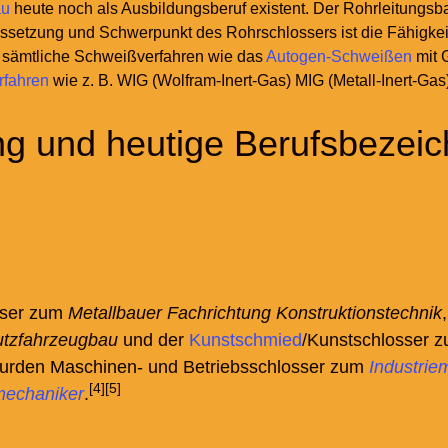
au
heute noch als Ausbildungsberuf existent. Der Rohrleitungsbau
ssetzung und Schwerpunkt des Rohrschlossers ist die Fähigke
 sämtliche Schweißverfahren wie das
Autogen-Schweißen
mit 
rfahren
wie z.
B. WIG (Wolfram-Inert-Gas) MIG (Metall-Inert-Gas
 und heutige Berufsbezei
sser zum
Metallbauer Fachrichtung Konstruktionstechnik
utzfahrzeugbau
und der
Kunstschmied
/Kunstschlosser 
e wurden Maschinen- und Betriebsschlosser zum
Industrie
[4]
[5]
mechaniker
.