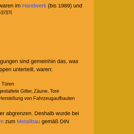
 waren im
Handwerk
(bis 1989) und
1]
[2]
[3]
rtigungen sind gemeinhin das, was
pen unterteilt, waren:
, Türen
staltete Gitter, Zäune, Tore
 Herstellung von Fahrzeugaufbauten
er abgrenzen. Deshalb wurde bei
en
zum
Metallbau
gemäß DIN