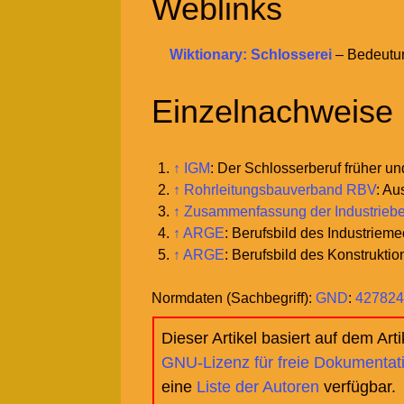
Weblinks
Wiktionary: Schlosserei
– Bedeutun
Einzelnachweise
↑
IGM
: Der Schlosserberuf früher un
↑
Rohrleitungsbauverband RBV
: Au
↑
Zusammenfassung der Industriebe
↑
ARGE
: Berufsbild des Industriem
↑
ARGE
: Berufsbild des Konstrukti
Normdaten (Sachbegriff):
GND
:
427824
Dieser Artikel basiert auf dem Art
GNU-Lizenz für freie Dokumentat
eine
Liste der Autoren
verfügbar.