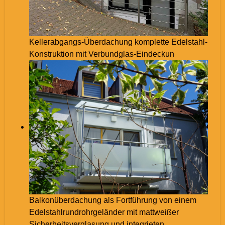
Kellerabgangs-Überdachung komplette Edelstahl-
Konstruktion mit Verbundglas-Eindeckun
Balkonüberdachung als Fortführung von einem
Edelstahlrundrohrgeländer mit mattweißer
Sicherheitsverglasung und integrieten