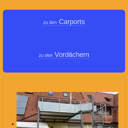
Carports
zu den
Vordächern
zu den