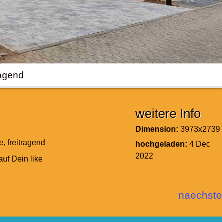
ragend
weitere Info
Dimension:
3973x2739
, freitragend
hochgeladen:
4 Dec
2022
auf Dein like
naechste