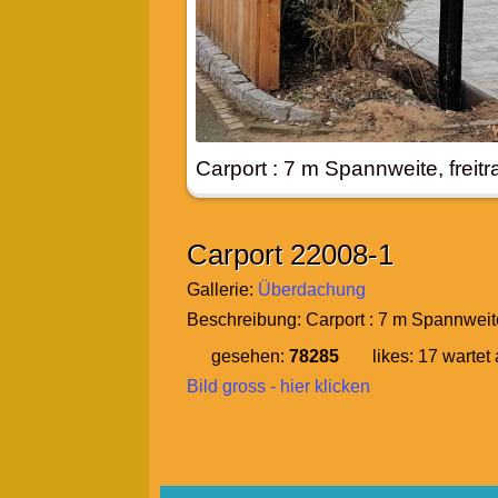
Carport : 7 m Spannweite, freit
Carport 22008-1
Gallerie:
Überdachung
Beschreibung:
Carport : 7 m Spannweite
gesehen:
78285
likes:
17
wartet 
Bild gross - hier klicken