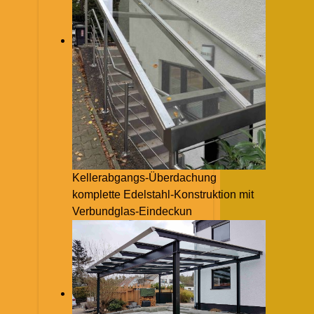
Kellerabgangs-Überdachung
komplette Edelstahl-Konstruktion mit
Verbundglas-Eindeckun