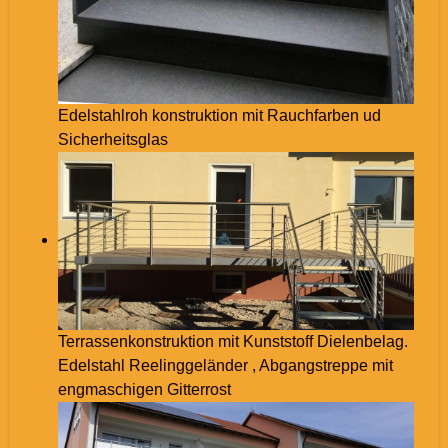
Edelstahlroh konstruktion mit Rauchfarben ud
Sicherheitsglas
Terrassenkonstruktion mit Kunststoff Dielenbelag.
Edelstahl Reelinggeländer , Abgangstreppe mit
engmaschigen Gitterrost