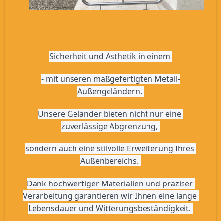
Sicherheit und Ästhetik in einem 
- mit unseren maßgefertigten Metall-
Außengeländern. 
Unsere Geländer bieten nicht nur eine 
zuverlässige Abgrenzung, 
sondern auch eine stilvolle Erweiterung Ihres 
Außenbereichs. 
Dank hochwertiger Materialien und präziser 
Verarbeitung garantieren wir Ihnen eine lange 
Lebensdauer und Witterungsbeständigkeit. 