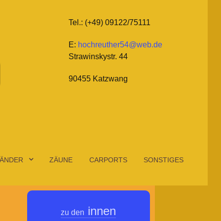
Tel.: (+49) 09122/75111
E:
hochreuther54@web.de
Strawinskystr. 44
90455 Katzwang
ÄNDER
ZÄUNE
CARPORTS
SONSTIGES
innen
zu den