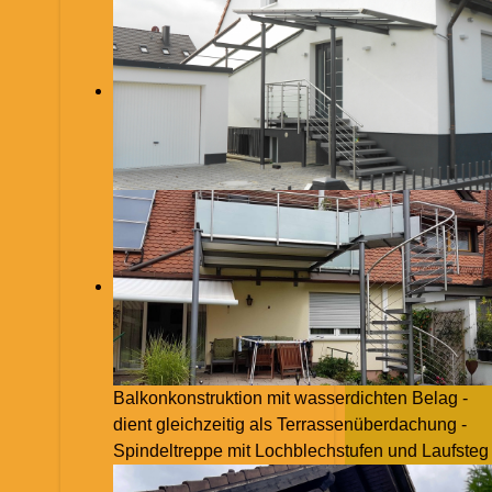
Balkonkonstruktion mit wasserdichten Belag -
dient gleichzeitig als Terrassenüberdachung -
Spindeltreppe mit Lochblechstufen und Laufsteg