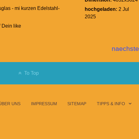
sglas - mi kurzen Edelstahl-
hochgeladen:
2 Jul
2025
f Dein like
naechste
To Top
ÜBER UNS
IMPRESSUM
SITEMAP
TIPPS & INFO