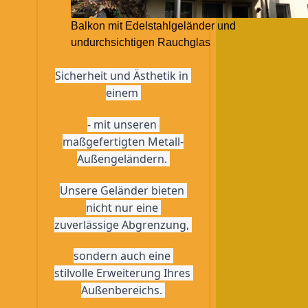
Balkon mit Edelstahlgeländer und
undurchsichtigen Rauchglas
Sicherheit und Ästhetik in 
einem 
- mit unseren 
maßgefertigten Metall-
Außengeländern. 
Unsere Geländer bieten 
nicht nur eine 
zuverlässige Abgrenzung, 
sondern auch eine 
stilvolle Erweiterung Ihres 
Außenbereichs. 