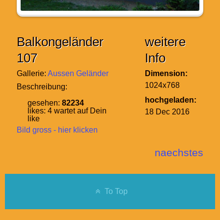
Balkongeländer
weitere
107
Info
Gallerie:
Aussen Geländer
Dimension:
1024x768
Beschreibung:
hochgeladen:
gesehen:
82234
likes:
4
wartet auf Dein
18 Dec 2016
like
Bild gross - hier klicken
naechstes
To Top