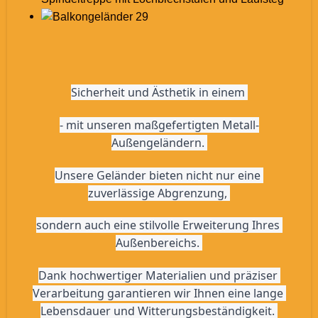
Sicherheit und Ästhetik in einem 
- mit unseren maßgefertigten Metall-
Außengeländern. 
Unsere Geländer bieten nicht nur eine 
zuverlässige Abgrenzung, 
sondern auch eine stilvolle Erweiterung Ihres 
Außenbereichs. 
Dank hochwertiger Materialien und präziser 
Verarbeitung garantieren wir Ihnen eine lange 
Lebensdauer und Witterungsbeständigkeit. 