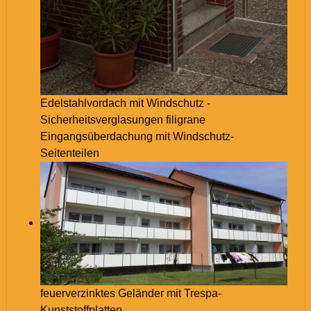
Edelstahlvordach mit Windschutz -
Sicherheitsverglasungen filigrane
Eingangsüberdachung mit Windschutz-
Seitenteilen
feuerverzinktes Geländer mit Trespa-
Kunststoffplatten