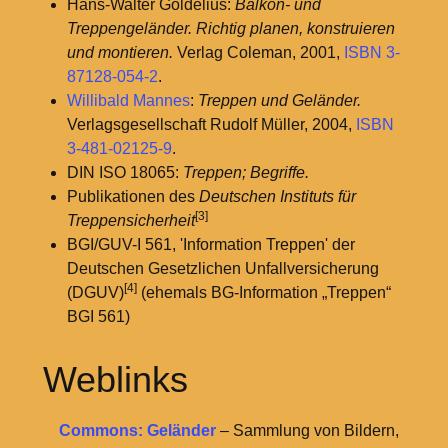
Hans-Walter Goldelius:
Balkon- und
Treppengeländer. Richtig planen, konstruieren
und montieren.
Verlag Coleman, 2001,
ISBN 3-
87128-054-2
.
Willibald Mannes
:
Treppen und Geländer.
Verlagsgesellschaft Rudolf Müller, 2004,
ISBN
3-481-02125-9
.
DIN ISO 18065:
Treppen; Begriffe.
Publikationen des
Deutschen Instituts für
[3]
Treppensicherheit
BGI/GUV-I 561, 'Information Treppen' der
Deutschen Gesetzlichen Unfallversicherung
[4]
(DGUV)
(ehemals BG-Information „Treppen“
BGI 561)
Weblinks
Commons: Geländer
– Sammlung von Bildern,