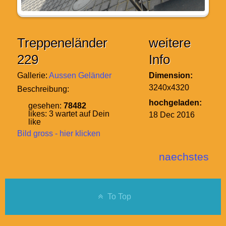
Treppeneländer
weitere
229
Info
Gallerie:
Aussen Geländer
Dimension:
3240x4320
Beschreibung:
hochgeladen:
gesehen:
78482
likes:
3
wartet auf Dein
18 Dec 2016
like
Bild gross - hier klicken
naechstes
To Top