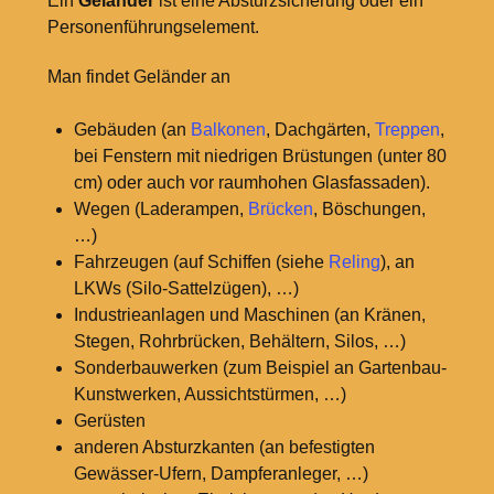
Ein
Geländer
ist eine Absturzsicherung oder ein
Personenführungselement.
Man findet Geländer an
Gebäuden (an
Balkonen
, Dachgärten,
Treppen
,
bei Fenstern mit niedrigen Brüstungen (unter 80
cm) oder auch vor raumhohen Glasfassaden).
Wegen (Laderampen,
Brücken
, Böschungen,
…)
Fahrzeugen (auf Schiffen (siehe
Reling
), an
LKWs (Silo-Sattelzügen), …)
Industrieanlagen und Maschinen (an Kränen,
Stegen, Rohrbrücken, Behältern, Silos, …)
Sonderbauwerken (zum Beispiel an Gartenbau-
Kunstwerken, Aussichtstürmen, …)
Gerüsten
anderen Absturzkanten (an befestigten
Gewässer-Ufern, Dampferanleger, …)