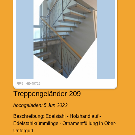
5
49726
Treppengeländer 209
hochgeladen:
5 Jun 2022
Beschreibung: Edelstahl - Holzhandlauf -
Edelstahlkrümmlinge - Ornamentfüllung in Ober-
Untergurt