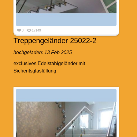
3
17149
Treppengeländer 25022-2
hochgeladen:
13 Feb 2025
exclusives Edelstahlgeländer mit
Sicheritsglasfüllung