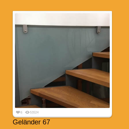
6
53524
Geländer 67