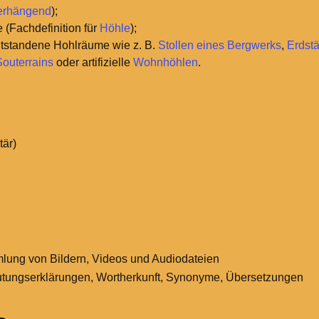
erhängend
);
 (Fachdefinition für
Höhle
);
ntstandene Hohlräume wie z.
B.
Stollen eines Bergwerks
,
Erdstä
Souterrains
oder artifizielle
Wohnhöhlen
.
tär)
ung von Bildern, Videos und Audiodateien
tungserklärungen, Wortherkunft, Synonyme, Übersetzungen