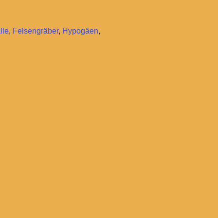
lle
,
Felsengräber
,
Hypogäen
,