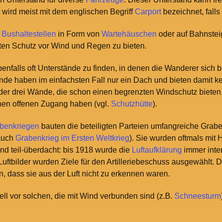
 wird meist mit dem englischen Begriff
Carport
bezeichnet, falls
i
Bushaltestellen
in Form von
Wartehäuschen
oder auf Bahnstei
ten Schutz vor Wind und Regen zu bieten.
enfalls oft Unterstände zu finden, in denen die Wanderer sich b
ände haben im einfachsten Fall nur ein Dach und bieten damit k
er drei Wände, die schon einen begrenzten Windschutz bieten
nen offenen Zugang haben (vgl.
Schutzhütte
).
benkriegen
bauten die beteiligten Parteien umfangreiche Gra
auch
Grabenkrieg im Ersten Weltkrieg
). Sie wurden oftmals mit
nd teil-überdacht: bis 1918 wurde die
Luftaufklärung
immer inten
r Luftbilder wurden Ziele für den Artilleriebeschuss ausgewählt.
en, dass sie aus der Luft nicht zu erkennen waren.
ell vor solchen, die mit Wind verbunden sind (z.B.
Schneesturm