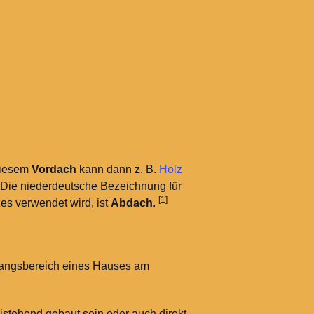
diesem
Vordach
kann dann z.
B.
Holz
 Die niederdeutsche Bezeichnung für
[1]
es verwendet wird, ist
Abdach
.
gangsbereich eines Hauses am
eistehend gebaut sein oder auch direkt