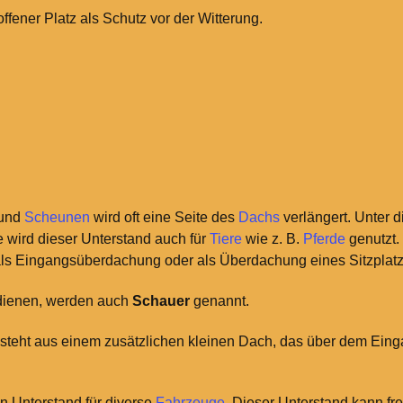
offener Platz als Schutz vor der Witterung.
und
Scheunen
wird oft eine Seite des
Dachs
verlängert. Unter 
e wird dieser Unterstand auch für
Tiere
wie z.
B.
Pferde
genutzt.
ls Eingangsüberdachung oder als Überdachung eines Sitzplatz
 dienen, werden auch
Schauer
genannt.
teht aus einem zusätzlichen kleinen Dach, das über dem Ein
n Unterstand für diverse
Fahrzeuge
. Dieser Unterstand kann fr