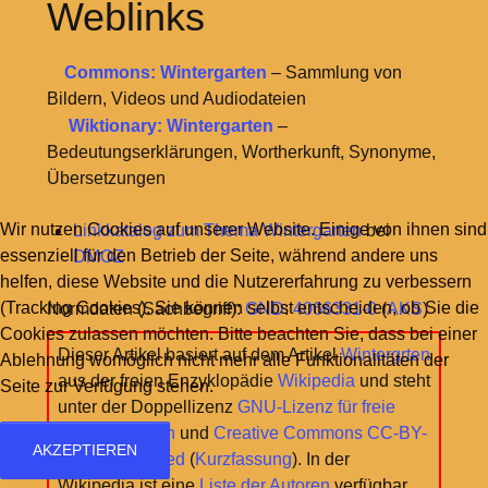
Weblinks
Commons: Wintergarten
– Sammlung von
Bildern, Videos und Audiodateien
Wiktionary: Wintergarten
–
Bedeutungserklärungen, Wortherkunft, Synonyme,
Übersetzungen
Wir nutzen Cookies auf unserer Website. Einige von ihnen sind
Linkkatalog zum Thema Wintergarten
bei
essenziell für den Betrieb der Seite, während andere uns
DMOZ
helfen, diese Website und die Nutzererfahrung zu verbessern
(Tracking Cookies). Sie können selbst entscheiden, ob Sie die
Normdaten (Sachbegriff):
GND
:
4066331-0
(
AKS
)
Cookies zulassen möchten. Bitte beachten Sie, dass bei einer
Dieser Artikel basiert auf dem Artikel
Wintergrten
Ablehnung womöglich nicht mehr alle Funktionalitäten der
aus der freien Enzyklopädie
Wikipedia
und steht
Seite zur Verfügung stehen.
unter der Doppellizenz
GNU-Lizenz für freie
Dokumentation
und
Creative Commons CC-BY-
AKZEPTIEREN
SA 3.0 Unported
(
Kurzfassung
). In der
Wikipedia ist eine
Liste der Autoren
verfügbar.