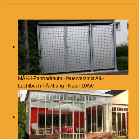
MÃ¼ll-Fahrradraum - feuerverzinkt Alu-
Lochlbech-FÃ¼llung - Natur 10/50