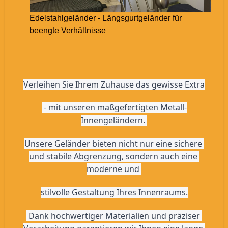
Edelstahlgeländer - Längsgurtgeländer für
beengte Verhältnisse
Verleihen Sie Ihrem Zuhause das gewisse Extra
 - mit unseren maßgefertigten Metall-
Innengeländern. 
Unsere Geländer bieten nicht nur eine sichere 
und stabile Abgrenzung, sondern auch eine 
moderne und 
stilvolle Gestaltung Ihres Innenraums.
 Dank hochwertiger Materialien und präziser 