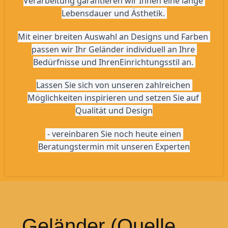
Verarbeitung garantieren wir Ihnen eine lange 
Lebensdauer und Ästhetik. 
Mit einer breiten Auswahl an Designs und Farben 
passen wir Ihr Geländer individuell an Ihre 
Bedürfnisse und IhrenEinrichtungsstil an. 
Lassen Sie sich von unseren zahlreichen 
Möglichkeiten inspirieren und setzen Sie auf 
Qualität und Design
 - vereinbaren Sie noch heute einen 
Beratungstermin mit unseren Experten
Geländer (Quelle